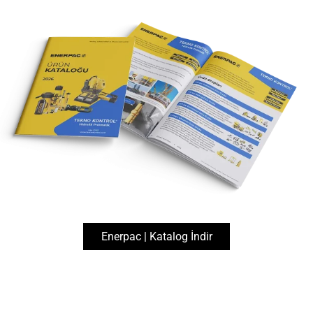
444 1 083
info@teknokontrol.com
Enerpac | Katalog İndir