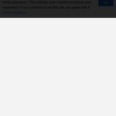
etmiş olursunuz. | This website uses cookies to improve your
Ok
experience. If you continue to use this site, you agree with it.
Gizlilik Politikası
Bize Ulaşın
444 1 083
info@teknokontrol.com
Gizlilik Politikası