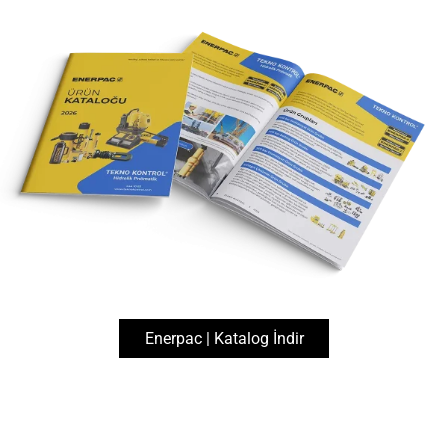
444 1 083
info@teknokontrol.com
Enerpac | Katalog İndir