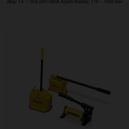
Akış: 1,6 – 20,6 cm³/strok Azami Basınç: 110 – 1000 bar