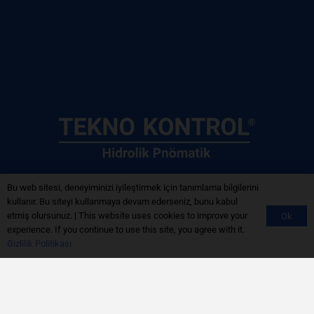
Bize Ulaşın
Bu web sitesi, deneyiminizi iyileştirmek için tanımlama bilgilerini
kullanır. Bu siteyi kullanmaya devam ederseniz, bunu kabul
444 1 083
etmiş olursunuz. | This website uses cookies to improve your
Ok
experience. If you continue to use this site, you agree with it.
info@teknokontrol.com
Gizlilik Politikası