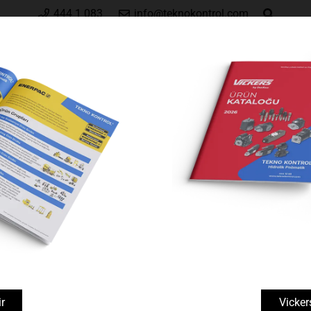
444 1 083
info@teknokontrol.com
Hakkımızda
Vickers by Danfoss
Enerpa
istemleri
Yüksek Tonajlı Silindirler
CLL-Serisi, Yüksek Tonajlı Somun Ki
Yüksek Tonajlı Silindirler
r
Vicker