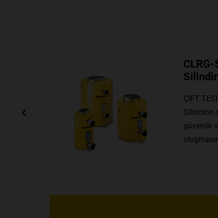
naj
CLS-Seris
Silindirle
LÜ
DÜŞÜK PROF
n
Sıkışık yerler
asar
küçük boy Str