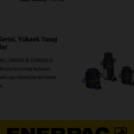
i, Yüksek Tonaj
r
İL, YÜKSEK TONAJ
de kullanım için ideal
ok sınırlayıcı olarak…