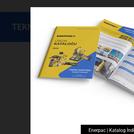
Enerpac
Hidrolik Silindirler, Kaldırma Ekipmanları ve S
Enerpac | Katalog İndi