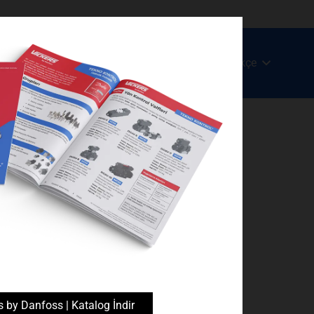
Türkçe
c
Ürün ve Hizmetlerimiz
Blog
İletişim
tlemeli Silindirler
s by Danfoss | Katalog İndir