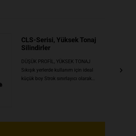
CLSG-Serisi, Yüksek Tonaj
Silindirler
TEK TESİRLİ, YÜK DÖNÜŞLÜ Mil
tutma halkası pistonun gövdeden
ayrılmasını engeller Mil toz keçesi…