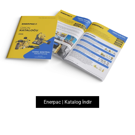
444 1 083
info@teknokontrol.com
Enerpac
Bolting Ekipmanları
Kontrollü Sıkma Ekipmanları
PTW-Serisi, Pnömatik Tork Anahtarları
Enerpac | Katalog İndir