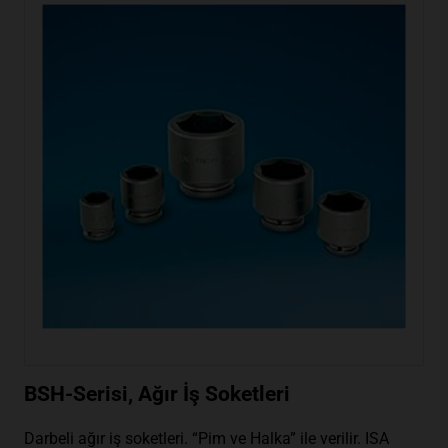
BSH-Serisi, Ağır İş Soketleri
Darbeli ağır iş soketleri. “Pim ve Halka” ile verilir. ISA