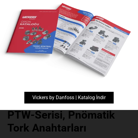
Kontrollü Sıkma Ekipmanları
Vickers by Danfoss | Katalog İndir
PTW-Serisi, Pnömatik
Tork Anahtarları