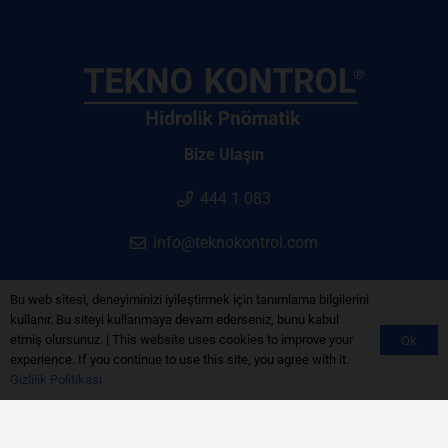
Bize Ulaşın
444 1 083
info@teknokontrol.com
Bu web sitesi, deneyiminizi iyileştirmek için tanımlama bilgilerini
kullanır. Bu siteyi kullanmaya devam ederseniz, bunu kabul
etmiş olursunuz. | This website uses cookies to improve your
Ok
Gizlilik Politikası
experience. If you continue to use this site, you agree with it.
Gizlilik Politikası
Çerez Politikası