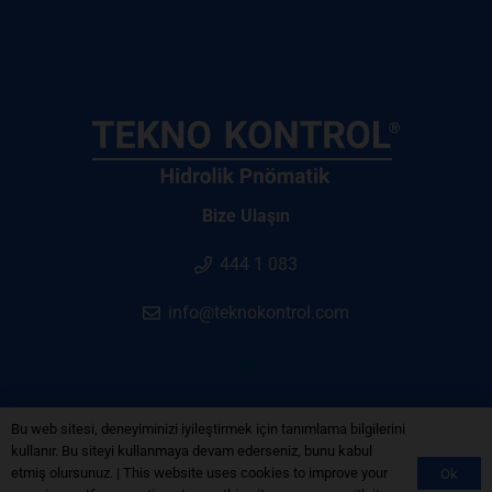
Bize Ulaşın
444 1 083
info@teknokontrol.com
Bu web sitesi, deneyiminizi iyileştirmek için tanımlama bilgilerini
Gizlilik Politikası
kullanır. Bu siteyi kullanmaya devam ederseniz, bunu kabul
etmiş olursunuz. | This website uses cookies to improve your
Ok