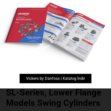
Döner Başlıklı Silindirler
Vickers by Danfoss | Katalog İndir
SL-Series, Lower Flange
Models Swing Cylinders