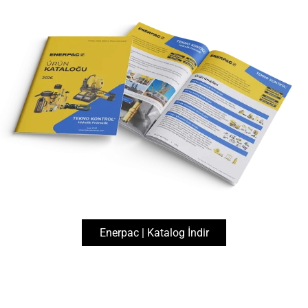
444 1 083
info@teknokontrol.com
Enerpac
Otomasyon Ürünleri
Döner Başlıklı Silindirler
SL-Series, Lower Flange Models Swing Cylinders
Enerpac | Katalog İndir