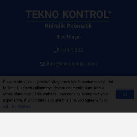
Bize Ulaşın
444 1 083
info@teknokontrol.com
Bu web sitesi, deneyiminizi iyileştirmek için tanımlama bilgilerini
kullanır. Bu siteyi kullanmaya devam ederseniz, bunu kabul
etmiş olursunuz. | This website uses cookies to improve your
Ok
Gizlilik Politikası
experience. If you continue to use this site, you agree with it.
Gizlilik Politikası
Çerez Politikası
Aydınlatma Metni