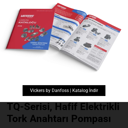
Güç Üniteleri
Vickers by Danfoss | Katalog İndir
TQ-Serisi, Hafif Elektrikli
Tork Anahtarı Pompası