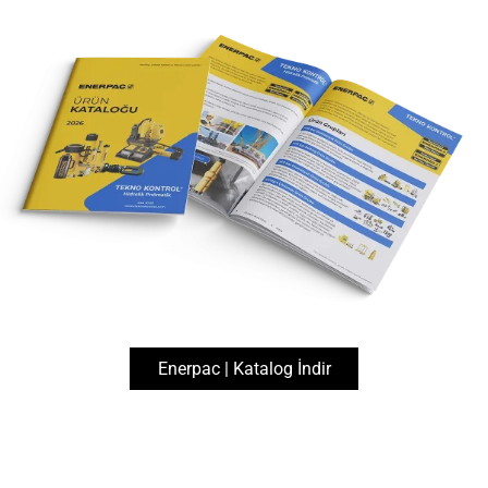
444 1 083
info@teknokontrol.com
Enerpac
Bolting Ekipmanları
Güç Üniteleri
TQ-Serisi, Hafif Elektrikli Tork Anahtarı Pompası
Enerpac | Katalog İndir